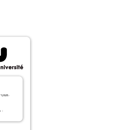
l'UNR-
 :