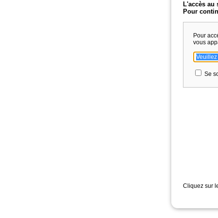
L'accès au 
Pour contin
Pour acc
vous app
Se so
Cliquez sur l