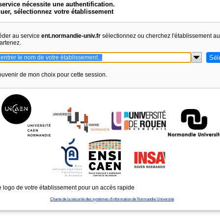
service nécessite une authentification.
uer, sélectionnez votre établissement
éder au service
ent.normandie-univ.fr
sélectionnez ou cherchez l'établissement a
artenez.
uvenir de mon choix pour cette session.
e logo de votre établissement pour un accès rapide
Charte de la sécurité des systèmes d'information de Normandie Université