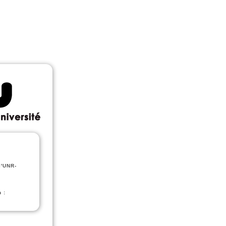
l'UNR-
 :