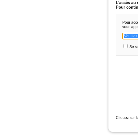
L'accès au 
Pour contin
Pour acc
vous app
Se so
Cliquez sur l