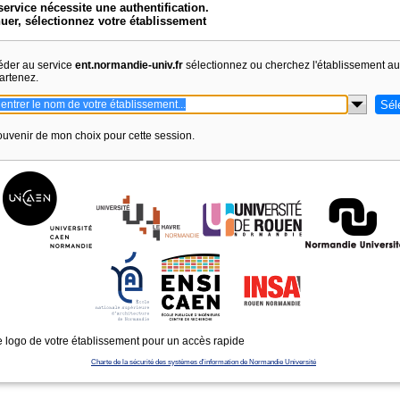
service nécessite une authentification.
uer, sélectionnez votre établissement
éder au service
ent.normandie-univ.fr
sélectionnez ou cherchez l'établissement a
artenez.
uvenir de mon choix pour cette session.
e logo de votre établissement pour un accès rapide
Charte de la sécurité des systèmes d'information de Normandie Université