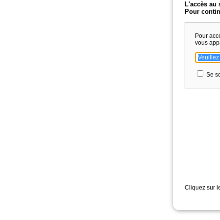
L'accès au 
Pour contin
Pour acc
vous app
Se so
Cliquez sur l