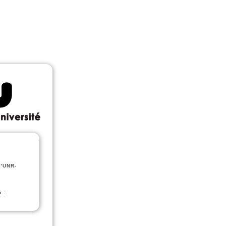
l'UNR-
 :