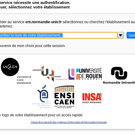
service nécessite une authentification.
uer, sélectionnez votre établissement
éder au service
ent.normandie-univ.fr
sélectionnez ou cherchez l'établissement a
artenez.
uvenir de mon choix pour cette session.
e logo de votre établissement pour un accès rapide
Charte de la sécurité des systèmes d'information de Normandie Université